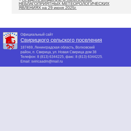
НЕБЛАГОПРИЯТНЫХ МЕТЕОРОЛОГИЧЕСКИХ
ЯВЛЕНИЯХ на 29 июня 2025г.
Официальный сайт
Свирицкого сельского поселения
187469, Ленинградская область, Волховский
район, п. Свирица, ул. Новая Свирица дом 38
Телефон:
8 (813) 6344225
, факс:
8 (813) 6344225
.
Email:
sviricaadm@mail.ru