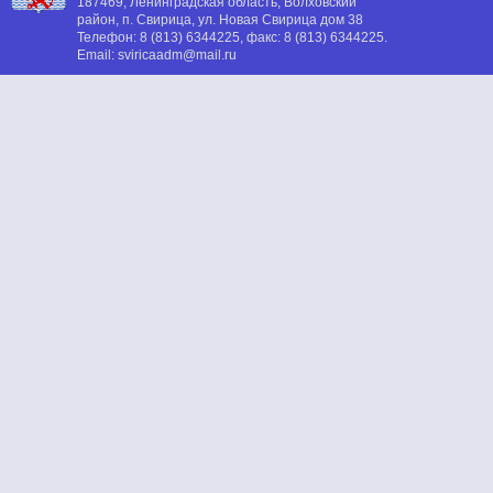
187469, Ленинградская область, Волховский
район, п. Свирица, ул. Новая Свирица дом 38
Телефон:
8 (813) 6344225
, факс:
8 (813) 6344225
.
Email:
sviricaadm@mail.ru